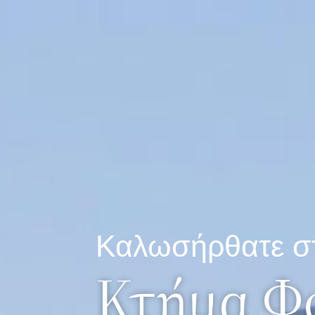
Καλωσήρθατε σ
Κτήμα Φ