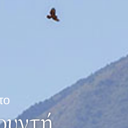
το
ουντή